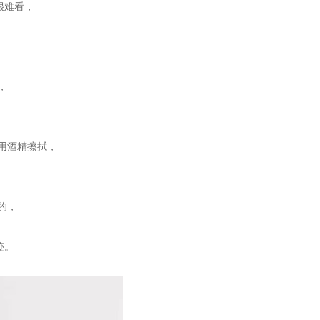
很难看，
，
。
用酒精擦拭，
的，
迹。