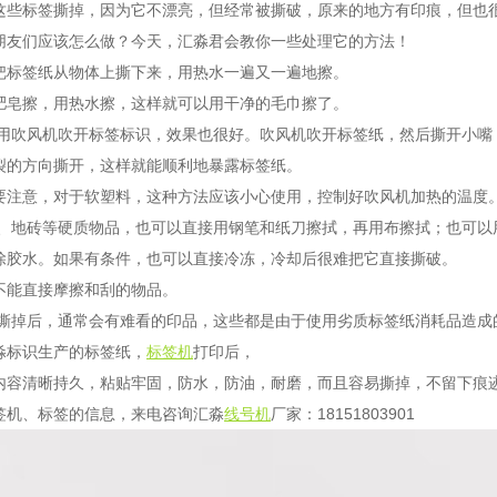
这些标签撕掉，因为它不漂亮，但经常被撕破，原
来的地方有印痕，但也
朋友们应该怎么做？今天，汇淼君会教你一些处理它的
方法！
把标签纸从物体上撕下来，用热水一遍又一遍地擦。
肥皂擦，用热水擦
，这样就可以用干净的毛巾擦了。
用吹风机吹开标签标识，效果也很好。吹风机吹开标签纸，然后撕开小嘴
裂的方向撕开，这样就能顺利地暴露标签纸。
要注意，对于软塑料，这种方法应该
小心使用，控制好吹风机加热的温度
、地砖等硬质物品，也可以直接用钢笔和纸刀擦拭，再用布擦拭；也可以
除胶水。如果有条件，也可以直接冷冻，冷却后很难把它直接撕破。
不
能直接摩擦和刮的物品。
撕掉后，通常会有难看的印品，这些都是由于使用劣质标签纸消耗品造成
淼标识生产的标签纸，
标签机
打印后，
内容清晰持久，粘贴牢固，防水，防油，
耐磨，而且容易撕掉，不留下痕
签机、标签的信息，来电咨询汇淼
线号机
厂家：18151803901